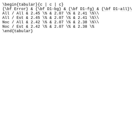
\begin{tabular}{c | c | c}
{\bf Error} & {\bf D1-bg} & {\bf D1-fg} & {\bf D1-all}\
All / All & 2.45 \% & 2.07 \% & 2.41 \%\\
All / Est & 2.45 \% & 2.07 \% & 2.41 \%\\
Noc / All & 2.42 \% & 2.07 \% & 2.38 \%\\
Noc / Est & 2.42 \% & 2.07 \% & 2.38 \%
\end{tabular}