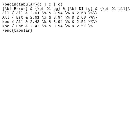
\begin{tabular}{c | c | c}
{\bf Error} & {\bf D1-bg} & {\bf D1-fg} & {\bf D1-all}\
All / All & 2.61 \% & 3.94 \% & 2.68 \%\\
All / Est & 2.61 \% & 3.94 \% & 2.68 \%\\
Noc / All & 2.43 \% & 3.94 \% & 2.51 \%\\
Noc / Est & 2.43 \% & 3.94 \% & 2.51 \%
\end{tabular}