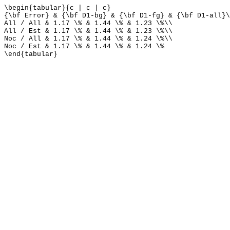
\begin{tabular}{c | c | c}
{\bf Error} & {\bf D1-bg} & {\bf D1-fg} & {\bf D1-all}\
All / All & 1.17 \% & 1.44 \% & 1.23 \%\\
All / Est & 1.17 \% & 1.44 \% & 1.23 \%\\
Noc / All & 1.17 \% & 1.44 \% & 1.24 \%\\
Noc / Est & 1.17 \% & 1.44 \% & 1.24 \%
\end{tabular}