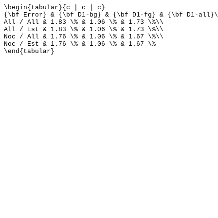
\begin{tabular}{c | c | c}
{\bf Error} & {\bf D1-bg} & {\bf D1-fg} & {\bf D1-all}\
All / All & 1.83 \% & 1.06 \% & 1.73 \%\\
All / Est & 1.83 \% & 1.06 \% & 1.73 \%\\
Noc / All & 1.76 \% & 1.06 \% & 1.67 \%\\
Noc / Est & 1.76 \% & 1.06 \% & 1.67 \%
\end{tabular}