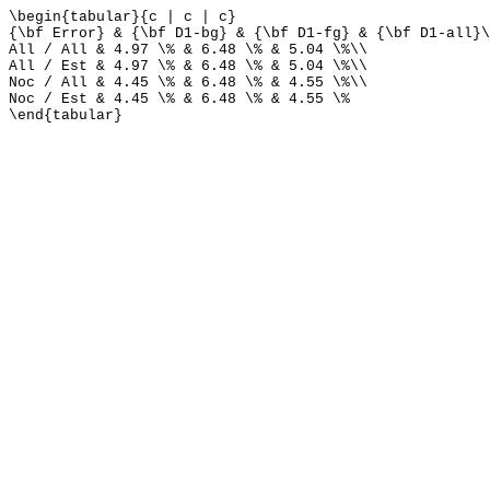
\begin{tabular}{c | c | c}
{\bf Error} & {\bf D1-bg} & {\bf D1-fg} & {\bf D1-all}\
All / All & 4.97 \% & 6.48 \% & 5.04 \%\\
All / Est & 4.97 \% & 6.48 \% & 5.04 \%\\
Noc / All & 4.45 \% & 6.48 \% & 4.55 \%\\
Noc / Est & 4.45 \% & 6.48 \% & 4.55 \%
\end{tabular}