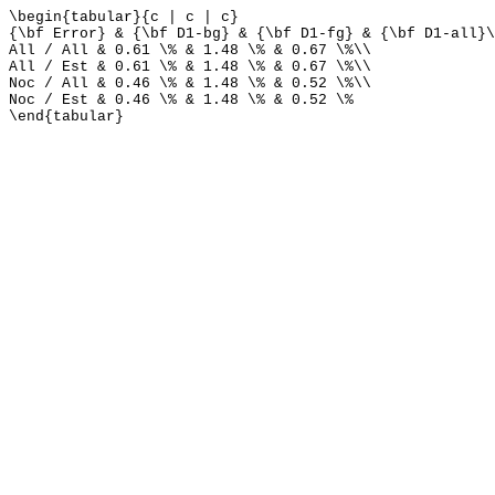
\begin{tabular}{c | c | c}
{\bf Error} & {\bf D1-bg} & {\bf D1-fg} & {\bf D1-all}\
All / All & 0.61 \% & 1.48 \% & 0.67 \%\\
All / Est & 0.61 \% & 1.48 \% & 0.67 \%\\
Noc / All & 0.46 \% & 1.48 \% & 0.52 \%\\
Noc / Est & 0.46 \% & 1.48 \% & 0.52 \%
\end{tabular}