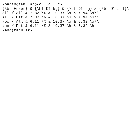
\begin{tabular}{c | c | c}
{\bf Error} & {\bf D1-bg} & {\bf D1-fg} & {\bf D1-all}\
All / All & 7.82 \% & 10.37 \% & 7.94 \%\\
All / Est & 7.82 \% & 10.37 \% & 7.94 \%\\
Noc / All & 6.11 \% & 10.37 \% & 6.32 \%\\
Noc / Est & 6.11 \% & 10.37 \% & 6.32 \%
\end{tabular}