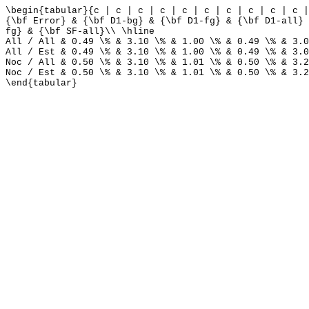
\begin{tabular}{c | c | c | c | c | c | c | c | c | c |
{\bf Error} & {\bf D1-bg} & {\bf D1-fg} & {\bf D1-all} 
fg} & {\bf SF-all}\\ \hline
All / All & 0.49 \% & 3.10 \% & 1.00 \% & 0.49 \% & 3.0
All / Est & 0.49 \% & 3.10 \% & 1.00 \% & 0.49 \% & 3.0
Noc / All & 0.50 \% & 3.10 \% & 1.01 \% & 0.50 \% & 3.2
Noc / Est & 0.50 \% & 3.10 \% & 1.01 \% & 0.50 \% & 3.2
\end{tabular}