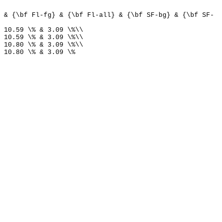
 & {\bf Fl-fg} & {\bf Fl-all} & {\bf SF-bg} & {\bf SF-
 10.59 \% & 3.09 \%\\
 10.59 \% & 3.09 \%\\
 10.80 \% & 3.09 \%\\
 10.80 \% & 3.09 \%