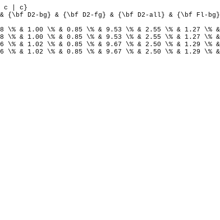
 c | c}
& {\bf D2-bg} & {\bf D2-fg} & {\bf D2-all} & {\bf Fl-bg}
8 \% & 1.00 \% & 0.85 \% & 9.53 \% & 2.55 \% & 1.27 \% &
8 \% & 1.00 \% & 0.85 \% & 9.53 \% & 2.55 \% & 1.27 \% &
6 \% & 1.02 \% & 0.85 \% & 9.67 \% & 2.50 \% & 1.29 \% &
6 \% & 1.02 \% & 0.85 \% & 9.67 \% & 2.50 \% & 1.29 \% &