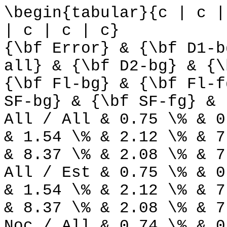
\begin{tabular}{c | c |
| c | c | c}
{\bf Error} & {\bf D1-b
all} & {\bf D2-bg} & {\
{\bf Fl-bg} & {\bf Fl-f
SF-bg} & {\bf SF-fg} & 
All / All & 0.75 \% & 0
& 1.54 \% & 2.12 \% & 7
& 8.37 \% & 2.08 \% & 7
All / Est & 0.75 \% & 0
& 1.54 \% & 2.12 \% & 7
& 8.37 \% & 2.08 \% & 7
Noc / All & 0.74 \% & 0