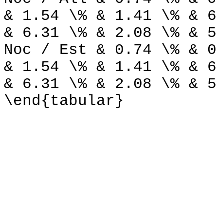
& 1.54 \% & 1.41 \% & 6
& 6.31 \% & 2.08 \% & 5
Noc / Est & 0.74 \% & 0
& 1.54 \% & 1.41 \% & 6
& 6.31 \% & 2.08 \% & 5
\end{tabular}