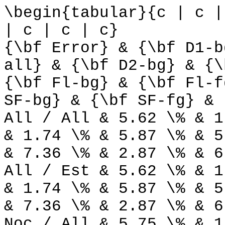
\begin{tabular}{c | c |
| c | c | c}
{\bf Error} & {\bf D1-b
all} & {\bf D2-bg} & {\
{\bf Fl-bg} & {\bf Fl-f
SF-bg} & {\bf SF-fg} & 
All / All & 5.62 \% & 1
& 1.74 \% & 5.87 \% & 5
& 7.36 \% & 2.87 \% & 6
All / Est & 5.62 \% & 1
& 1.74 \% & 5.87 \% & 5
& 7.36 \% & 2.87 \% & 6
Noc / All & 5.75 \% & 1