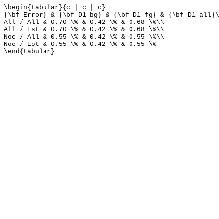
\begin{tabular}{c | c | c}
{\bf Error} & {\bf D1-bg} & {\bf D1-fg} & {\bf D1-all}\
All / All & 0.70 \% & 0.42 \% & 0.68 \%\\
All / Est & 0.70 \% & 0.42 \% & 0.68 \%\\
Noc / All & 0.55 \% & 0.42 \% & 0.55 \%\\
Noc / Est & 0.55 \% & 0.42 \% & 0.55 \%
\end{tabular}