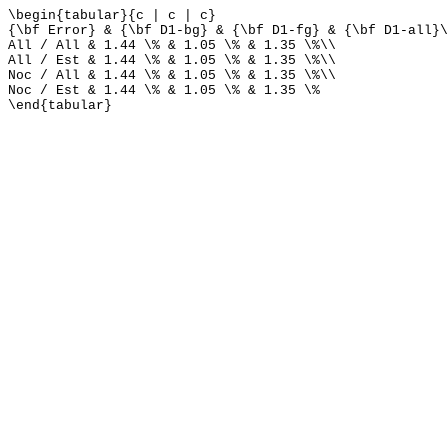
\begin{tabular}{c | c | c}
{\bf Error} & {\bf D1-bg} & {\bf D1-fg} & {\bf D1-all}\
All / All & 1.44 \% & 1.05 \% & 1.35 \%\\
All / Est & 1.44 \% & 1.05 \% & 1.35 \%\\
Noc / All & 1.44 \% & 1.05 \% & 1.35 \%\\
Noc / Est & 1.44 \% & 1.05 \% & 1.35 \%
\end{tabular}