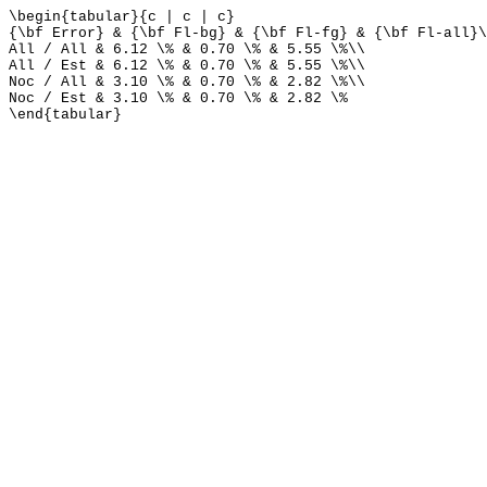
\begin{tabular}{c | c | c}
{\bf Error} & {\bf Fl-bg} & {\bf Fl-fg} & {\bf Fl-all}\
All / All & 6.12 \% & 0.70 \% & 5.55 \%\\
All / Est & 6.12 \% & 0.70 \% & 5.55 \%\\
Noc / All & 3.10 \% & 0.70 \% & 2.82 \%\\
Noc / Est & 3.10 \% & 0.70 \% & 2.82 \%
\end{tabular}