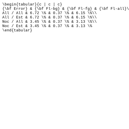
\begin{tabular}{c | c | c}
{\bf Error} & {\bf Fl-bg} & {\bf Fl-fg} & {\bf Fl-all}\
All / All & 6.72 \% & 0.37 \% & 6.15 \%\\
All / Est & 6.72 \% & 0.37 \% & 6.15 \%\\
Noc / All & 3.45 \% & 0.37 \% & 3.13 \%\\
Noc / Est & 3.45 \% & 0.37 \% & 3.13 \%
\end{tabular}