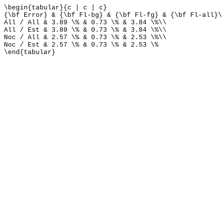
\begin{tabular}{c | c | c}
{\bf Error} & {\bf Fl-bg} & {\bf Fl-fg} & {\bf Fl-all}\
All / All & 3.89 \% & 0.73 \% & 3.84 \%\\
All / Est & 3.89 \% & 0.73 \% & 3.84 \%\\
Noc / All & 2.57 \% & 0.73 \% & 2.53 \%\\
Noc / Est & 2.57 \% & 0.73 \% & 2.53 \%
\end{tabular}