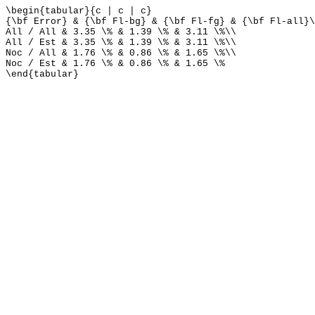
\begin{tabular}{c | c | c}
{\bf Error} & {\bf Fl-bg} & {\bf Fl-fg} & {\bf Fl-all}\
All / All & 3.35 \% & 1.39 \% & 3.11 \%\\
All / Est & 3.35 \% & 1.39 \% & 3.11 \%\\
Noc / All & 1.76 \% & 0.86 \% & 1.65 \%\\
Noc / Est & 1.76 \% & 0.86 \% & 1.65 \%
\end{tabular}