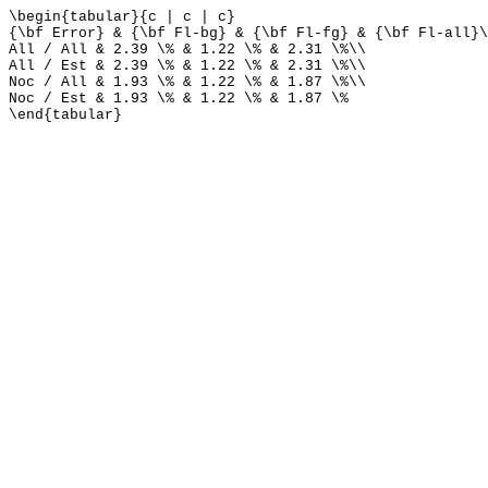
\begin{tabular}{c | c | c}
{\bf Error} & {\bf Fl-bg} & {\bf Fl-fg} & {\bf Fl-all}\
All / All & 2.39 \% & 1.22 \% & 2.31 \%\\
All / Est & 2.39 \% & 1.22 \% & 2.31 \%\\
Noc / All & 1.93 \% & 1.22 \% & 1.87 \%\\
Noc / Est & 1.93 \% & 1.22 \% & 1.87 \%
\end{tabular}