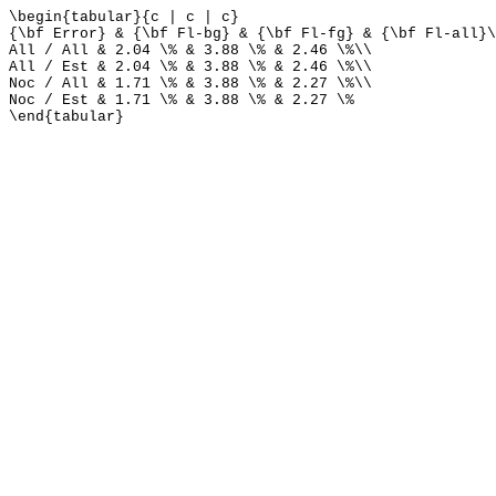
\begin{tabular}{c | c | c}
{\bf Error} & {\bf Fl-bg} & {\bf Fl-fg} & {\bf Fl-all}\
All / All & 2.04 \% & 3.88 \% & 2.46 \%\\
All / Est & 2.04 \% & 3.88 \% & 2.46 \%\\
Noc / All & 1.71 \% & 3.88 \% & 2.27 \%\\
Noc / Est & 1.71 \% & 3.88 \% & 2.27 \%
\end{tabular}