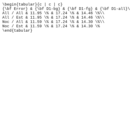
\begin{tabular}{c | c | c}
{\bf Error} & {\bf D1-bg} & {\bf D1-fg} & {\bf D1-all}\
All / All & 11.95 \% & 17.24 \% & 14.46 \%\\
All / Est & 11.95 \% & 17.24 \% & 14.46 \%\\
Noc / All & 11.59 \% & 17.24 \% & 14.30 \%\\
Noc / Est & 11.59 \% & 17.24 \% & 14.30 \%
\end{tabular}