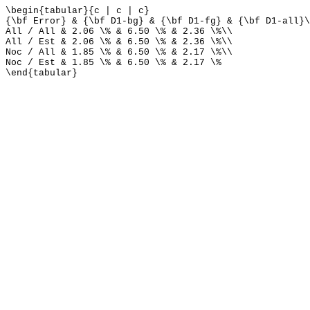
\begin{tabular}{c | c | c}
{\bf Error} & {\bf D1-bg} & {\bf D1-fg} & {\bf D1-all}\
All / All & 2.06 \% & 6.50 \% & 2.36 \%\\
All / Est & 2.06 \% & 6.50 \% & 2.36 \%\\
Noc / All & 1.85 \% & 6.50 \% & 2.17 \%\\
Noc / Est & 1.85 \% & 6.50 \% & 2.17 \%
\end{tabular}