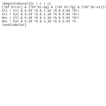
\begin{tabular}{c | c | c}
{\bf Error} & {\bf D1-bg} & {\bf D1-fg} & {\bf D1-all}\
All / All & 0.29 \% & 2.18 \% & 0.64 \%\\
All / Est & 0.29 \% & 2.18 \% & 0.64 \%\\
Noc / All & 0.28 \% & 2.18 \% & 0.63 \%\\
Noc / Est & 0.28 \% & 2.18 \% & 0.63 \%
\end{tabular}