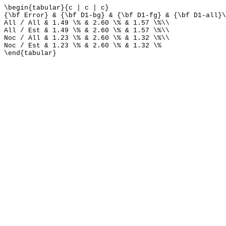
\begin{tabular}{c | c | c}
{\bf Error} & {\bf D1-bg} & {\bf D1-fg} & {\bf D1-all}\
All / All & 1.49 \% & 2.60 \% & 1.57 \%\\
All / Est & 1.49 \% & 2.60 \% & 1.57 \%\\
Noc / All & 1.23 \% & 2.60 \% & 1.32 \%\\
Noc / Est & 1.23 \% & 2.60 \% & 1.32 \%
\end{tabular}