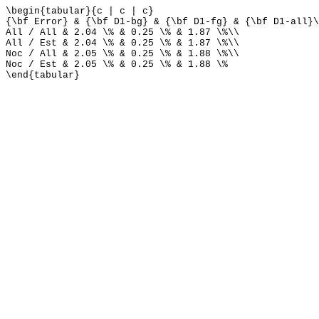
\begin{tabular}{c | c | c}
{\bf Error} & {\bf D1-bg} & {\bf D1-fg} & {\bf D1-all}\
All / All & 2.04 \% & 0.25 \% & 1.87 \%\\
All / Est & 2.04 \% & 0.25 \% & 1.87 \%\\
Noc / All & 2.05 \% & 0.25 \% & 1.88 \%\\
Noc / Est & 2.05 \% & 0.25 \% & 1.88 \%
\end{tabular}