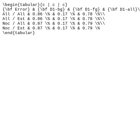
\begin{tabular}{c | c | c}
{\bf Error} & {\bf D1-bg} & {\bf D1-fg} & {\bf D1-all}\
All / All & 0.86 \% & 0.17 \% & 0.78 \%\\
All / Est & 0.86 \% & 0.17 \% & 0.78 \%\\
Noc / All & 0.87 \% & 0.17 \% & 0.79 \%\\
Noc / Est & 0.87 \% & 0.17 \% & 0.79 \%
\end{tabular}