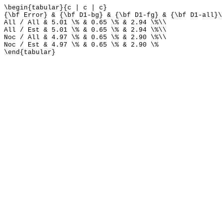
\begin{tabular}{c | c | c}
{\bf Error} & {\bf D1-bg} & {\bf D1-fg} & {\bf D1-all}\
All / All & 5.01 \% & 0.65 \% & 2.94 \%\\
All / Est & 5.01 \% & 0.65 \% & 2.94 \%\\
Noc / All & 4.97 \% & 0.65 \% & 2.90 \%\\
Noc / Est & 4.97 \% & 0.65 \% & 2.90 \%
\end{tabular}