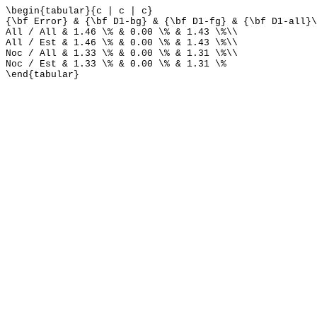
\begin{tabular}{c | c | c}
{\bf Error} & {\bf D1-bg} & {\bf D1-fg} & {\bf D1-all}\
All / All & 1.46 \% & 0.00 \% & 1.43 \%\\
All / Est & 1.46 \% & 0.00 \% & 1.43 \%\\
Noc / All & 1.33 \% & 0.00 \% & 1.31 \%\\
Noc / Est & 1.33 \% & 0.00 \% & 1.31 \%
\end{tabular}