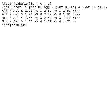
\begin{tabular}{c | c | c}
{\bf Error} & {\bf D1-bg} & {\bf D1-fg} & {\bf D1-all}\
All / All & 1.71 \% & 2.62 \% & 1.81 \%\\
All / Est & 1.71 \% & 2.62 \% & 1.81 \%\\
Noc / All & 1.66 \% & 2.62 \% & 1.77 \%\\
Noc / Est & 1.66 \% & 2.62 \% & 1.77 \%
\end{tabular}