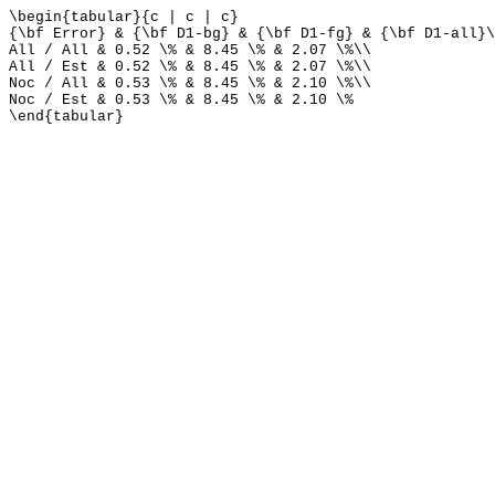
\begin{tabular}{c | c | c}
{\bf Error} & {\bf D1-bg} & {\bf D1-fg} & {\bf D1-all}\
All / All & 0.52 \% & 8.45 \% & 2.07 \%\\
All / Est & 0.52 \% & 8.45 \% & 2.07 \%\\
Noc / All & 0.53 \% & 8.45 \% & 2.10 \%\\
Noc / Est & 0.53 \% & 8.45 \% & 2.10 \%
\end{tabular}