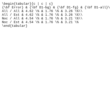
\begin{tabular}{c | c | c}
{\bf Error} & {\bf D1-bg} & {\bf D1-fg} & {\bf D1-all}\
All / All & 4.62 \% & 1.76 \% & 3.26 \%\\
All / Est & 4.62 \% & 1.76 \% & 3.26 \%\\
Noc / All & 4.54 \% & 1.76 \% & 3.21 \%\\
Noc / Est & 4.54 \% & 1.76 \% & 3.21 \%
\end{tabular}