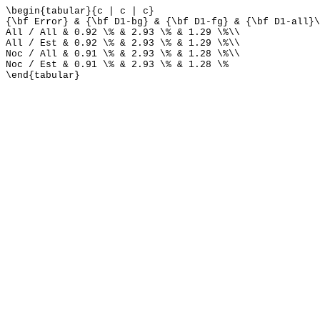
\begin{tabular}{c | c | c}
{\bf Error} & {\bf D1-bg} & {\bf D1-fg} & {\bf D1-all}\
All / All & 0.92 \% & 2.93 \% & 1.29 \%\\
All / Est & 0.92 \% & 2.93 \% & 1.29 \%\\
Noc / All & 0.91 \% & 2.93 \% & 1.28 \%\\
Noc / Est & 0.91 \% & 2.93 \% & 1.28 \%
\end{tabular}