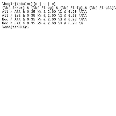
\begin{tabular}{c | c | c}
{\bf Error} & {\bf Fl-bg} & {\bf Fl-fg} & {\bf Fl-all}\
All / All & 0.35 \% & 2.60 \% & 0.93 \%\\
All / Est & 0.35 \% & 2.60 \% & 0.93 \%\\
Noc / All & 0.35 \% & 2.60 \% & 0.93 \%\\
Noc / Est & 0.35 \% & 2.60 \% & 0.93 \%
\end{tabular}