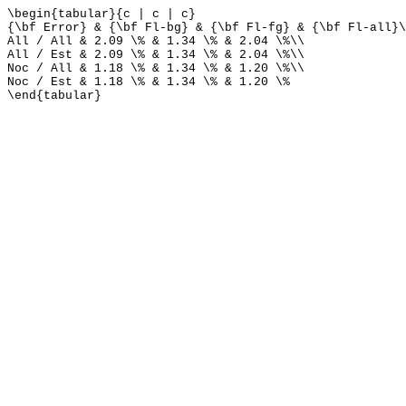
\begin{tabular}{c | c | c}
{\bf Error} & {\bf Fl-bg} & {\bf Fl-fg} & {\bf Fl-all}\
All / All & 2.09 \% & 1.34 \% & 2.04 \%\\
All / Est & 2.09 \% & 1.34 \% & 2.04 \%\\
Noc / All & 1.18 \% & 1.34 \% & 1.20 \%\\
Noc / Est & 1.18 \% & 1.34 \% & 1.20 \%
\end{tabular}