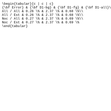
\begin{tabular}{c | c | c}
{\bf Error} & {\bf D1-bg} & {\bf D1-fg} & {\bf D1-all}\
All / All & 0.26 \% & 2.37 \% & 0.68 \%\\
All / Est & 0.26 \% & 2.37 \% & 0.68 \%\\
Noc / All & 0.27 \% & 2.37 \% & 0.69 \%\\
Noc / Est & 0.27 \% & 2.37 \% & 0.69 \%
\end{tabular}