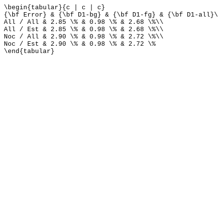
\begin{tabular}{c | c | c}
{\bf Error} & {\bf D1-bg} & {\bf D1-fg} & {\bf D1-all}\
All / All & 2.85 \% & 0.98 \% & 2.68 \%\\
All / Est & 2.85 \% & 0.98 \% & 2.68 \%\\
Noc / All & 2.90 \% & 0.98 \% & 2.72 \%\\
Noc / Est & 2.90 \% & 0.98 \% & 2.72 \%
\end{tabular}