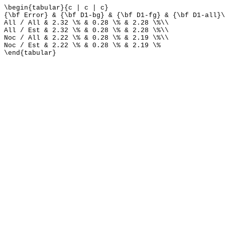
\begin{tabular}{c | c | c}
{\bf Error} & {\bf D1-bg} & {\bf D1-fg} & {\bf D1-all}\
All / All & 2.32 \% & 0.28 \% & 2.28 \%\\
All / Est & 2.32 \% & 0.28 \% & 2.28 \%\\
Noc / All & 2.22 \% & 0.28 \% & 2.19 \%\\
Noc / Est & 2.22 \% & 0.28 \% & 2.19 \%
\end{tabular}