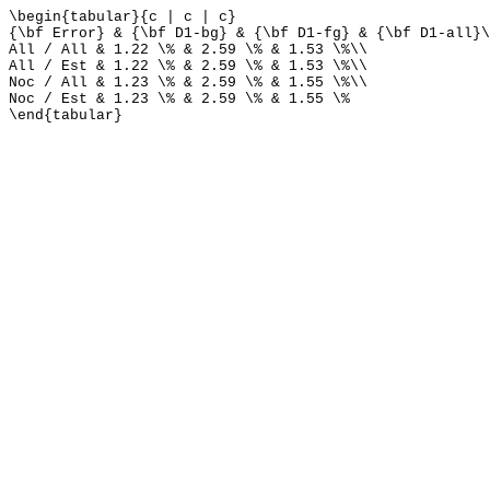
\begin{tabular}{c | c | c}
{\bf Error} & {\bf D1-bg} & {\bf D1-fg} & {\bf D1-all}\
All / All & 1.22 \% & 2.59 \% & 1.53 \%\\
All / Est & 1.22 \% & 2.59 \% & 1.53 \%\\
Noc / All & 1.23 \% & 2.59 \% & 1.55 \%\\
Noc / Est & 1.23 \% & 2.59 \% & 1.55 \%
\end{tabular}