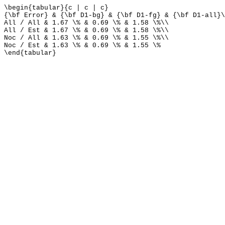
\begin{tabular}{c | c | c}
{\bf Error} & {\bf D1-bg} & {\bf D1-fg} & {\bf D1-all}\
All / All & 1.67 \% & 0.69 \% & 1.58 \%\\
All / Est & 1.67 \% & 0.69 \% & 1.58 \%\\
Noc / All & 1.63 \% & 0.69 \% & 1.55 \%\\
Noc / Est & 1.63 \% & 0.69 \% & 1.55 \%
\end{tabular}