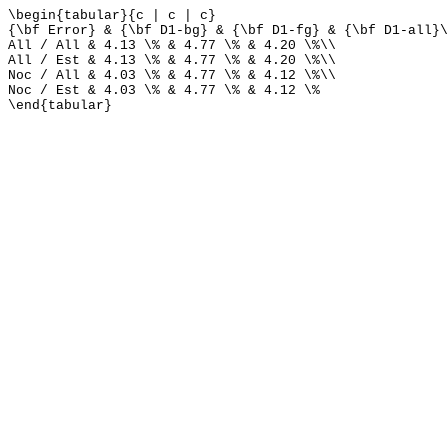
\begin{tabular}{c | c | c}
{\bf Error} & {\bf D1-bg} & {\bf D1-fg} & {\bf D1-all}\
All / All & 4.13 \% & 4.77 \% & 4.20 \%\\
All / Est & 4.13 \% & 4.77 \% & 4.20 \%\\
Noc / All & 4.03 \% & 4.77 \% & 4.12 \%\\
Noc / Est & 4.03 \% & 4.77 \% & 4.12 \%
\end{tabular}