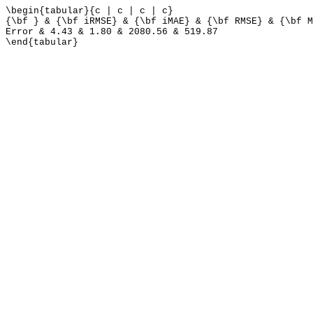
\begin{tabular}{c | c | c | c}
{\bf } & {\bf iRMSE} & {\bf iMAE} & {\bf RMSE} & {\bf M
Error & 4.43 & 1.80 & 2080.56 & 519.87
\end{tabular}