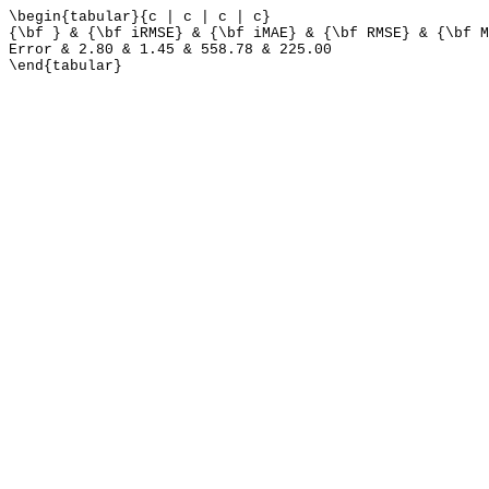
\begin{tabular}{c | c | c | c}
{\bf } & {\bf iRMSE} & {\bf iMAE} & {\bf RMSE} & {\bf M
Error & 2.80 & 1.45 & 558.78 & 225.00
\end{tabular}