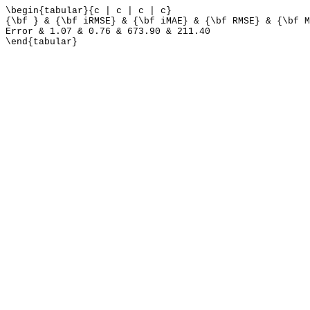
\begin{tabular}{c | c | c | c}
{\bf } & {\bf iRMSE} & {\bf iMAE} & {\bf RMSE} & {\bf M
Error & 1.07 & 0.76 & 673.90 & 211.40
\end{tabular}