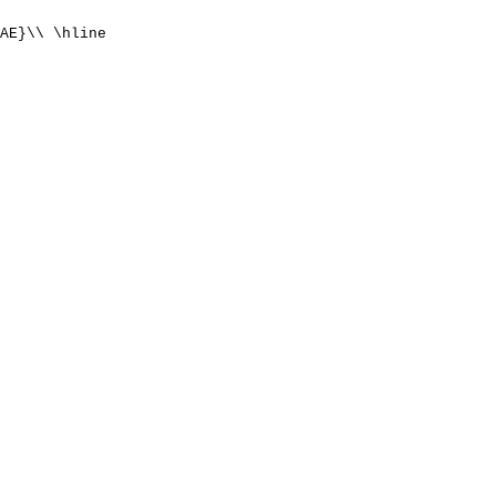
AE}\\ \hline