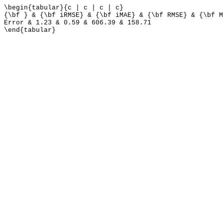
\begin{tabular}{c | c | c | c}
{\bf } & {\bf iRMSE} & {\bf iMAE} & {\bf RMSE} & {\bf M
Error & 1.23 & 0.59 & 606.39 & 158.71
\end{tabular}