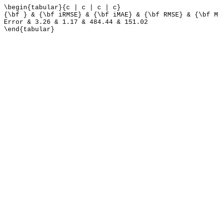
\begin{tabular}{c | c | c | c}
{\bf } & {\bf iRMSE} & {\bf iMAE} & {\bf RMSE} & {\bf M
Error & 3.26 & 1.17 & 484.44 & 151.02
\end{tabular}