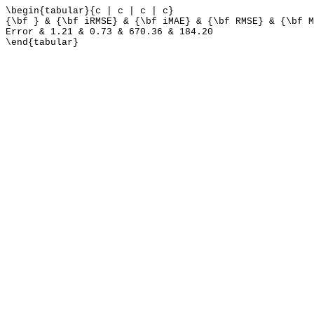
\begin{tabular}{c | c | c | c}
{\bf } & {\bf iRMSE} & {\bf iMAE} & {\bf RMSE} & {\bf M
Error & 1.21 & 0.73 & 670.36 & 184.20
\end{tabular}