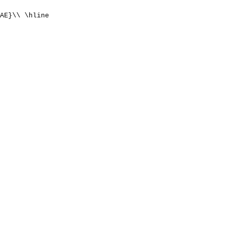
AE}\\ \hline