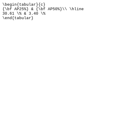
\begin{tabular}{c}
{\bf AP25%} & {\bf AP50%}\\ \hline
30.61 \% & 3.40 \%
\end{tabular}